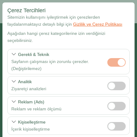
Çerez Tercihleri
Sitemizin kullanışını iyileştirmek için çerezlerden
faydalanmaktayız detaylı bilgi için
Gizlilik ve Çerez Politikası
Alış Lokasyonu
Aşağıdan hangi çerez kategorilerine izin verdiğinizi
seçebilirsiniz.
Muğla Dalaman Havalimanı
Gerekli & Teknik
Sayfanın çalışması için zorunlu çerezler.
Farklı yerde bırakmak istiyorum
(Değiştirilemez)
Alış Tarih & Saat
Bu çerezler sitenin doğru şekilde çalışması, güvenlik,
Analitik
oturum yönetimi ve temel işlevler için gereklidir. Devre
Ziyaretçi analizleri
09:00
dışı bırakılamaz.
Bu çerezler, sitemizin nasıl kullanıldığını (ziyaretçi sayısı,
Reklam (Ads)
Bırakış Tarih & Saat
en çok ziyaret edilen sayfalar, kullanıcı davranışları)
Reklam ve reklam ölçümü
analiz etmemizi sağlar. Bu veriler, web sitesi
09:00
Bu çerezler, size ilgi alanlarınıza uygun kişiselleştirilmiş
performansını ölçmek ve kullanıcı deneyimini sürekli
Kişiselleştirme
reklamlar göstermemize ve reklam kampanyalarımızın
iyileştirmek için kullanılır.
İçerik kişiselleştirme
etkinliğini (gösterim sayısı, tıklama oranı) ölçmemize
Ara