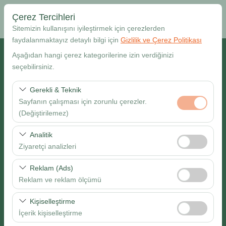
Çerez Tercihleri
Sitemizin kullanışını iyileştirmek için çerezlerden
faydalanmaktayız detaylı bilgi için
Gizlilik ve Çerez Politikası
Alış Lokasyonu
Aşağıdan hangi çerez kategorilerine izin verdiğinizi
seçebilirsiniz.
Muğla Dalaman Havalimanı
Gerekli & Teknik
Sayfanın çalışması için zorunlu çerezler.
Farklı yerde bırakmak istiyorum
(Değiştirilemez)
Alış Tarih & Saat
Bu çerezler sitenin doğru şekilde çalışması, güvenlik,
Analitik
oturum yönetimi ve temel işlevler için gereklidir. Devre
Ziyaretçi analizleri
09:00
dışı bırakılamaz.
Bu çerezler, sitemizin nasıl kullanıldığını (ziyaretçi sayısı,
Reklam (Ads)
Bırakış Tarih & Saat
en çok ziyaret edilen sayfalar, kullanıcı davranışları)
Reklam ve reklam ölçümü
analiz etmemizi sağlar. Bu veriler, web sitesi
09:00
Bu çerezler, size ilgi alanlarınıza uygun kişiselleştirilmiş
performansını ölçmek ve kullanıcı deneyimini sürekli
Kişiselleştirme
reklamlar göstermemize ve reklam kampanyalarımızın
iyileştirmek için kullanılır.
İçerik kişiselleştirme
etkinliğini (gösterim sayısı, tıklama oranı) ölçmemize
Ara