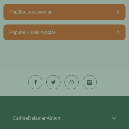
Popüler Lokasyonlar
Popüler Kiralık Araçlar
CarhireDalamanAirport