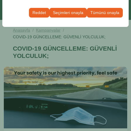
Bu çerezler, kullanıcı arayüzü ayarlarınızı, dil tercihinizi
olanak tanır.
ve diğer yapılandırmalarınızı koruyarak, platformdaki
Reddet
Seçimleri onayla
Tümünü onayla
deneyiminizin tutarlılığını ve sürekliliğini sağlamak
amacıyla kullanılır.
Anasayfa
Kampanyalar
COVID-19 GÜNCELLEME: GÜVENLİ YOLCULUK;
COVID-19 GÜNCELLEME: GÜVENLİ
YOLCULUK;