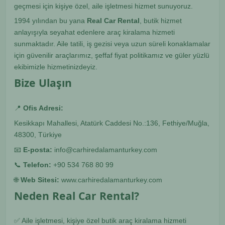
geçmesi için kişiye özel, aile işletmesi hizmet sunuyoruz.
1994 yılından bu yana
Real Car Rental
, butik hizmet
anlayışıyla seyahat edenlere araç kiralama hizmeti
sunmaktadır. Aile tatili, iş gezisi veya uzun süreli konaklamalar
için güvenilir araçlarımız, şeffaf fiyat politikamız ve güler yüzlü
ekibimizle hizmetinizdeyiz.
Bize Ulaşın
📍
Ofis Adresi:
Kesikkapı Mahallesi, Atatürk Caddesi No.:136, Fethiye/Muğla,
48300, Türkiye
📧
E-posta:
info@carhiredalamanturkey.com
📞
Telefon:
+90 534 768 80 99
🌐
Web Sitesi:
www.carhiredalamanturkey.com
Neden Real Car Rental?
✅ Aile işletmesi, kişiye özel butik araç kiralama hizmeti