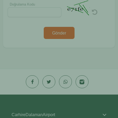
Doğrulama Kodu
Gönder
CarhireDalamanAirport