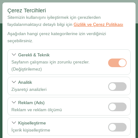
Çerez Tercihleri
Sitemizin kullanışını iyileştirmek için çerezlerden
faydalanmaktayız detaylı bilgi için
Gizlilik ve Çerez Politikası
Alış Lokasyonu
Aşağıdan hangi çerez kategorilerine izin verdiğinizi
seçebilirsiniz.
Muğla Dalaman Havalimanı
Gerekli & Teknik
Sayfanın çalışması için zorunlu çerezler.
Farklı yerde bırakmak istiyorum
(Değiştirilemez)
Alış Tarih & Saat
Bu çerezler sitenin doğru şekilde çalışması, güvenlik,
Analitik
oturum yönetimi ve temel işlevler için gereklidir. Devre
Ziyaretçi analizleri
09:00
dışı bırakılamaz.
Bu çerezler, sitemizin nasıl kullanıldığını (ziyaretçi sayısı,
Reklam (Ads)
Bırakış Tarih & Saat
en çok ziyaret edilen sayfalar, kullanıcı davranışları)
Reklam ve reklam ölçümü
analiz etmemizi sağlar. Bu veriler, web sitesi
09:00
Bu çerezler, size ilgi alanlarınıza uygun kişiselleştirilmiş
performansını ölçmek ve kullanıcı deneyimini sürekli
Kişiselleştirme
reklamlar göstermemize ve reklam kampanyalarımızın
iyileştirmek için kullanılır.
İçerik kişiselleştirme
etkinliğini (gösterim sayısı, tıklama oranı) ölçmemize
Ara