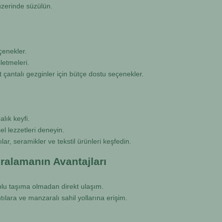
üzerinde süzülün.
çenekler.
letmeleri.
 çantalı gezginler için bütçe dostu seçenekler.
lık keyfi.
l lezzetleri deneyin.
ılar, seramikler ve tekstil ürünleri keşfedin.
ralamanın Avantajları
lu taşıma olmadan direkt ulaşım.
ntılara ve manzaralı sahil yollarına erişim.