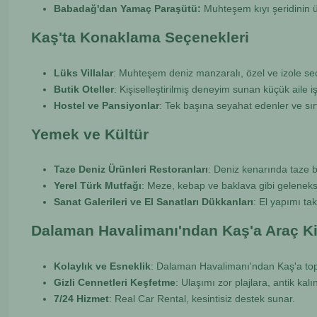
Babadağ'dan Yamaç Paraşütü:
Muhteşem kıyı şeridinin 
Kaş'ta Konaklama Seçenekleri
Lüks Villalar
: Muhteşem deniz manzaralı, özel ve izole se
Butik Oteller
: Kişiselleştirilmiş deneyim sunan küçük aile iş
Hostel ve Pansiyonlar
: Tek başına seyahat edenler ve sırt
Yemek ve Kültür
Taze Deniz Ürünleri Restoranları
: Deniz kenarında taze ba
Yerel Türk Mutfağı
: Meze, kebap ve baklava gibi gelenekse
Sanat Galerileri ve El Sanatları Dükkanları
: El yapımı tak
Dalaman Havalimanı'ndan Kaş'a Araç Ki
Kolaylık ve Esneklik
: Dalaman Havalimanı'ndan Kaş'a top
Gizli Cennetleri Keşfetme
: Ulaşımı zor plajlara, antik kalı
7/24 Hizmet
: Real Car Rental, kesintisiz destek sunar.