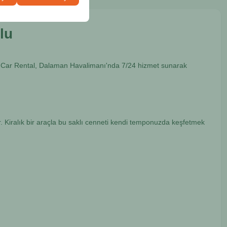
lu
al Car Rental, Dalaman Havalimanı'nda 7/24 hizmet sunarak
ür. Kiralık bir araçla bu saklı cenneti kendi temponuzda keşfetmek