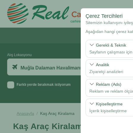
Çerez Tercihleri
Sitemizin kullanışını iyil
Aşağıdan hangi çerez kateg
Anasayfa
Gerekli & Teknik
Sayfanın çalışması için
Alış Lokasyonu
Bu çerezler sitenin doğr
Analitik
Muğla Dalaman Havalimanı
bırakılamaz.
Ziyaretçi analizleri
Bu çerezler, sitemizin na
Reklam (Ads)
Farklı yerde bırakmak istiyorum
analiz etmemizi sağlar. 
Reklam ve reklam ölç
kullanılır.
Bu çerezler, size ilgi 
Kişiselleştirme
etkinliğini (gösterim sa
İçerik kişiselleştirme
Anasayfa
Kaş Araç Kiralama
Bu çerezler, kullanıcı a
Kaş Araç Kiralama
deneyiminizin tutarlılığı