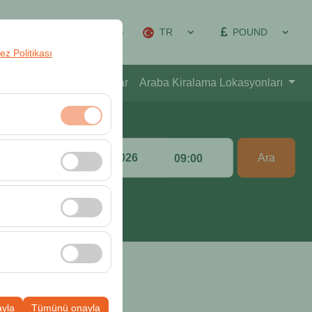
TR
POUND
yon Yönetimi
Giriş Yap
rez Politikası
akkımızda
Kampanyalar
Araba Kiralama Lokasyonları
Bırakış Tarih & Saat
klidir. Devre dışı
Ara
:00
09:00
cı davranışları)
i iyileştirmek için
ampanyalarımızın
k, platformdaki
ayla
Tümünü onayla