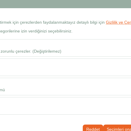
+90 534 768 80 99
Rezervas
eştirmek için çerezlerden faydalanmaktayız detaylı bilgi için
Gizlilik ve Çe
orilerine izin verdiğinizi seçebilirsiniz.
Araçlar
Şubeler
Kiralama Rehberi
SSS
Blog
İletişim
H
 zorunlu çerezler. (Değiştirilemez)
Alış Tarih & Saat
u şekilde çalışması, güvenlik, oturum yönetimi ve temel işlevler için gere
09
sıl kullanıldığını (ziyaretçi sayısı, en çok ziyaret edilen sayfalar, kullanı
Bu veriler, web sitesi performansını ölçmek ve kullanıcı deneyimini sürekl
ümü
alanlarınıza uygun kişiselleştirilmiş reklamlar göstermemize ve reklam k
yısı, tıklama oranı) ölçmemize olanak tanır.
rayüzü ayarlarınızı, dil tercihinizi ve diğer yapılandırmalarınızı koruyara
nı ve sürekliliğini sağlamak amacıyla kullanılır.
Reddet
Seçimleri on