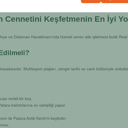
n Cennetini Keşfetmenin En İyi Yo
thiye ve Dalaman Havalimanı'nda hizmet veren aile işletmesi butik Re
Edilmeli?
 kasabasıdır. Muhteşem plajları, zengin tarihi ve canlı kültürüyle ünlüd
az renkli bir koy.
Patara kalıntılarına ev sahipliği yapar.
on ile Patara Antik Kenti'ni keşfedin.
trosu.