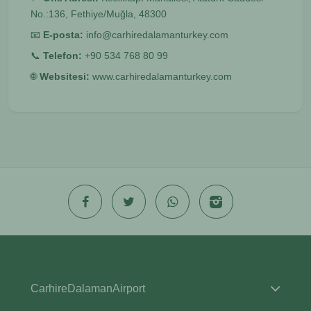
No.:136, Fethiye/Muğla, 48300
📧
E-posta:
info@carhiredalamanturkey.com
📞
Telefon:
+90 534 768 80 99
🌐
Websitesi:
www.carhiredalamanturkey.com
CarhireDalamanAirport