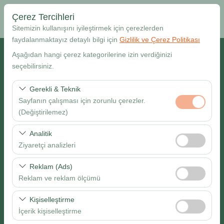
Çerez Tercihleri
Sitemizin kullanışını iyileştirmek için çerezlerden
faydalanmaktayız detaylı bilgi için
Gizlilik ve Çerez Politikası
Alış Lokasyonu
Aşağıdan hangi çerez kategorilerine izin verdiğinizi
seçebilirsiniz.
Muğla Dalaman Havalimanı
Gerekli & Teknik
Sayfanın çalışması için zorunlu çerezler.
Farklı yerde bırakmak istiyorum
(Değiştirilemez)
Alış Tarih & Saat
Bu çerezler sitenin doğru şekilde çalışması, güvenlik,
Analitik
oturum yönetimi ve temel işlevler için gereklidir. Devre
Ziyaretçi analizleri
09:00
dışı bırakılamaz.
Bu çerezler, sitemizin nasıl kullanıldığını (ziyaretçi sayısı,
Reklam (Ads)
Bırakış Tarih & Saat
en çok ziyaret edilen sayfalar, kullanıcı davranışları)
Reklam ve reklam ölçümü
analiz etmemizi sağlar. Bu veriler, web sitesi
09:00
Bu çerezler, size ilgi alanlarınıza uygun kişiselleştirilmiş
performansını ölçmek ve kullanıcı deneyimini sürekli
Kişiselleştirme
reklamlar göstermemize ve reklam kampanyalarımızın
iyileştirmek için kullanılır.
İçerik kişiselleştirme
etkinliğini (gösterim sayısı, tıklama oranı) ölçmemize
Ara