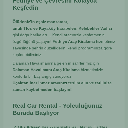
Fethiye ve Çevresini Kolayca
Keşfedin
Ölüdeniz’in eşsiz manzarası
,
antik Tlos ve Kayaköy harabeleri
,
Kelebekler Vadisi
gibi doğa harikaları… Kendi aracınızla keşfetmenin
özgürlüğünü yaşayın!
Fethiye Araç Kiralama
hizmetimiz
sayesinde şehrin güzelliklerini kendi programınıza göre
keşfedebilirsiniz.
Dalaman Havalimanı’na gelen misafirlerimiz için
Dalaman Havalimanı Araç Kiralama
hizmetimizle
konforlu bir başlangıç sunuyoruz.
Uçaktan iner inmez aracınızı teslim alın ve tatilinize
zaman kaybetmeden başlayın!
Real Car Rental - Yolculuğunuz
Burada Başlıyor
📍
Ofis Adresi:
Kesikkapı Mahallesi, Atatürk Caddesi