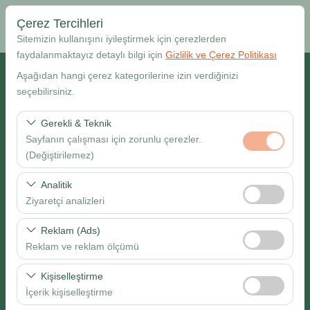
Çerez Tercihleri
Sitemizin kullanışını iyileştirmek için çerezlerden
faydalanmaktayız detaylı bilgi için
Gizlilik ve Çerez Politikası
Alış Lokasyonu
Aşağıdan hangi çerez kategorilerine izin verdiğinizi
seçebilirsiniz.
Muğla Dalaman Havalimanı
Gerekli & Teknik
Sayfanın çalışması için zorunlu çerezler.
Farklı yerde bırakmak istiyorum
(Değiştirilemez)
Alış Tarih & Saat
Bu çerezler sitenin doğru şekilde çalışması, güvenlik,
Analitik
oturum yönetimi ve temel işlevler için gereklidir. Devre
Ziyaretçi analizleri
09:00
dışı bırakılamaz.
Bu çerezler, sitemizin nasıl kullanıldığını (ziyaretçi sayısı,
Reklam (Ads)
Bırakış Tarih & Saat
en çok ziyaret edilen sayfalar, kullanıcı davranışları)
Reklam ve reklam ölçümü
analiz etmemizi sağlar. Bu veriler, web sitesi
09:00
Bu çerezler, size ilgi alanlarınıza uygun kişiselleştirilmiş
performansını ölçmek ve kullanıcı deneyimini sürekli
Kişiselleştirme
reklamlar göstermemize ve reklam kampanyalarımızın
iyileştirmek için kullanılır.
İçerik kişiselleştirme
etkinliğini (gösterim sayısı, tıklama oranı) ölçmemize
Ara