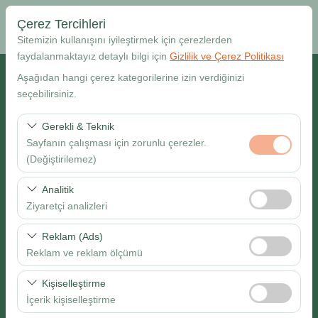
Çerez Tercihleri
Sitemizin kullanışını iyileştirmek için çerezlerden
faydalanmaktayız detaylı bilgi için
Gizlilik ve Çerez Politikası
Alış Lokasyonu
Aşağıdan hangi çerez kategorilerine izin verdiğinizi
seçebilirsiniz.
Muğla Dalaman Havalimanı
Gerekli & Teknik
Sayfanın çalışması için zorunlu çerezler.
Farklı yerde bırakmak istiyorum
(Değiştirilemez)
Alış Tarih & Saat
Bu çerezler sitenin doğru şekilde çalışması, güvenlik,
Analitik
oturum yönetimi ve temel işlevler için gereklidir. Devre
Ziyaretçi analizleri
09:00
dışı bırakılamaz.
Bu çerezler, sitemizin nasıl kullanıldığını (ziyaretçi sayısı,
Reklam (Ads)
Bırakış Tarih & Saat
en çok ziyaret edilen sayfalar, kullanıcı davranışları)
Reklam ve reklam ölçümü
analiz etmemizi sağlar. Bu veriler, web sitesi
09:00
Bu çerezler, size ilgi alanlarınıza uygun kişiselleştirilmiş
performansını ölçmek ve kullanıcı deneyimini sürekli
Kişiselleştirme
reklamlar göstermemize ve reklam kampanyalarımızın
iyileştirmek için kullanılır.
İçerik kişiselleştirme
etkinliğini (gösterim sayısı, tıklama oranı) ölçmemize
Ara