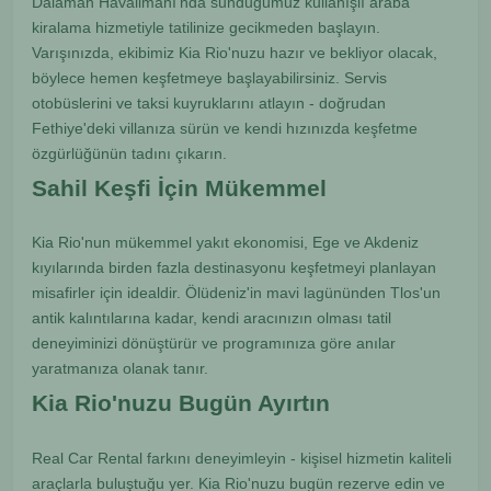
Dalaman Havalimanı'nda sunduğumuz kullanışlı araba
kiralama hizmetiyle tatilinize gecikmeden başlayın.
Varışınızda, ekibimiz Kia Rio'nuzu hazır ve bekliyor olacak,
böylece hemen keşfetmeye başlayabilirsiniz. Servis
otobüslerini ve taksi kuyruklarını atlayın - doğrudan
Fethiye'deki villanıza sürün ve kendi hızınızda keşfetme
özgürlüğünün tadını çıkarın.
Sahil Keşfi İçin Mükemmel
Kia Rio'nun mükemmel yakıt ekonomisi, Ege ve Akdeniz
kıyılarında birden fazla destinasyonu keşfetmeyi planlayan
misafirler için idealdir. Ölüdeniz'in mavi lagününden Tlos'un
antik kalıntılarına kadar, kendi aracınızın olması tatil
deneyiminizi dönüştürür ve programınıza göre anılar
yaratmanıza olanak tanır.
Kia Rio'nuzu Bugün Ayırtın
Real Car Rental farkını deneyimleyin - kişisel hizmetin kaliteli
araçlarla buluştuğu yer. Kia Rio'nuzu bugün rezerve edin ve