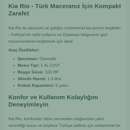
Kia Rio - Türk Maceranız İçin Kompakt
Zarafet
Kia Rio ile ekonomi ve şıklığın mükemmel karışımını keşfedin
- Fethiye'nin sahil yollarını ve Dalaman bölgesinin gizli
mücevherlerini keşfetmek için ideal.
Araç Özellikleri:
Şanzıman:
Otomatik
Motor Tipi:
1.4L CVVT
Beygir Gücü:
100 HP
Silindir Hacmi:
1.4 litre
Koltuk Kapasitesi:
5 yolcu
Konfor ve Kullanım Kolaylığını
Deneyimleyin
Kia Rio, konfordan ödün vermeden olağanüstü yakıt
verimliliği sunar ve böylece Türkiye tatiliniz için mükemmel bir