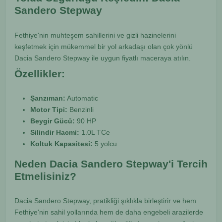
Sandero Stepway
Fethiye'nin muhteşem sahillerini ve gizli hazinelerini
keşfetmek için mükemmel bir yol arkadaşı olan çok yönlü
Dacia Sandero Stepway ile uygun fiyatlı maceraya atılın.
Özellikler:
Şanzıman:
Automatic
Motor Tipi:
Benzinli
Beygir Gücü:
90 HP
Silindir Hacmi:
1.0L TCe
Koltuk Kapasitesi:
5 yolcu
Neden Dacia Sandero Stepway'i Tercih
Etmelisiniz?
Dacia Sandero Stepway, pratikliği şıklıkla birleştirir ve hem
Fethiye'nin sahil yollarında hem de daha engebeli arazilerde