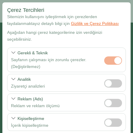
Çerez Tercihleri
Sitemizin kullanışını iyileştirmek için çerezlerden
faydalanmaktayız detaylı bilgi için
Gizlilik ve Çerez Politikası
Alış Lokasyonu
Aşağıdan hangi çerez kategorilerine izin verdiğinizi
seçebilirsiniz.
Muğla Dalaman Havalimanı
Gerekli & Teknik
Sayfanın çalışması için zorunlu çerezler.
Farklı yerde bırakmak istiyorum
(Değiştirilemez)
Alış Tarih & Saat
Bu çerezler sitenin doğru şekilde çalışması, güvenlik,
Analitik
oturum yönetimi ve temel işlevler için gereklidir. Devre
Ziyaretçi analizleri
09:00
dışı bırakılamaz.
Bu çerezler, sitemizin nasıl kullanıldığını (ziyaretçi sayısı,
Reklam (Ads)
Bırakış Tarih & Saat
en çok ziyaret edilen sayfalar, kullanıcı davranışları)
Reklam ve reklam ölçümü
analiz etmemizi sağlar. Bu veriler, web sitesi
09:00
Bu çerezler, size ilgi alanlarınıza uygun kişiselleştirilmiş
performansını ölçmek ve kullanıcı deneyimini sürekli
Kişiselleştirme
reklamlar göstermemize ve reklam kampanyalarımızın
iyileştirmek için kullanılır.
İçerik kişiselleştirme
etkinliğini (gösterim sayısı, tıklama oranı) ölçmemize
Ara