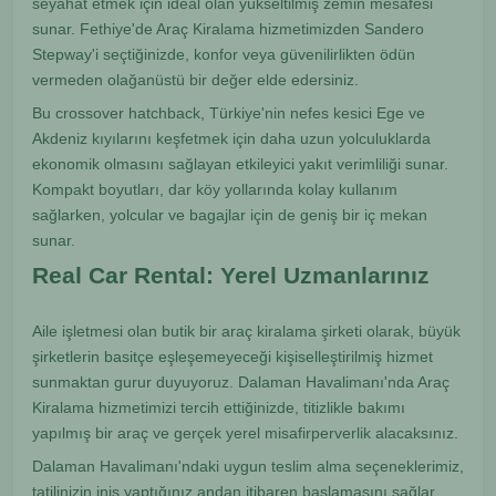
seyahat etmek için ideal olan yükseltilmiş zemin mesafesi
sunar. Fethiye'de Araç Kiralama hizmetimizden Sandero
Stepway'i seçtiğinizde, konfor veya güvenilirlikten ödün
vermeden olağanüstü bir değer elde edersiniz.
Bu crossover hatchback, Türkiye'nin nefes kesici Ege ve
Akdeniz kıyılarını keşfetmek için daha uzun yolculuklarda
ekonomik olmasını sağlayan etkileyici yakıt verimliliği sunar.
Kompakt boyutları, dar köy yollarında kolay kullanım
sağlarken, yolcular ve bagajlar için de geniş bir iç mekan
sunar.
Real Car Rental: Yerel Uzmanlarınız
Aile işletmesi olan butik bir araç kiralama şirketi olarak, büyük
şirketlerin basitçe eşleşemeyeceği kişiselleştirilmiş hizmet
sunmaktan gurur duyuyoruz. Dalaman Havalimanı'nda Araç
Kiralama hizmetimizi tercih ettiğinizde, titizlikle bakımı
yapılmış bir araç ve gerçek yerel misafirperverlik alacaksınız.
Dalaman Havalimanı'ndaki uygun teslim alma seçeneklerimiz,
tatilinizin iniş yaptığınız andan itibaren başlamasını sağlar.