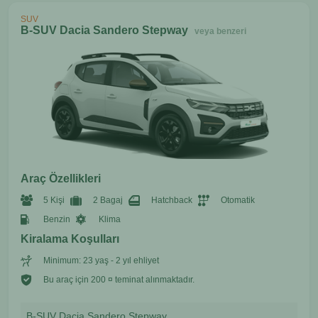
SUV
B-SUV Dacia Sandero Stepway
veya benzeri
Araç Özellikleri
5 Kişi
2 Bagaj
Hatchback
Otomatik
Benzin
Klima
Kiralama Koşulları
Minimum: 23 yaş - 2 yıl ehliyet
Bu araç için 200 ¤ teminat alınmaktadır.
B-SUV Dacia Sandero Stepway