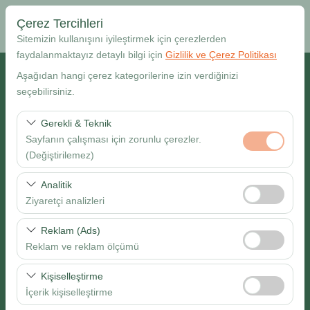
Çerez Tercihleri
Sitemizin kullanışını iyileştirmek için çerezlerden
faydalanmaktayız detaylı bilgi için
Gizlilik ve Çerez Politikası
Alış Lokasyonu
Aşağıdan hangi çerez kategorilerine izin verdiğinizi
seçebilirsiniz.
Muğla Dalaman Havalimanı
Gerekli & Teknik
Sayfanın çalışması için zorunlu çerezler.
Farklı yerde bırakmak istiyorum
(Değiştirilemez)
Alış Tarih & Saat
Bu çerezler sitenin doğru şekilde çalışması, güvenlik,
Analitik
oturum yönetimi ve temel işlevler için gereklidir. Devre
Ziyaretçi analizleri
09:00
dışı bırakılamaz.
Bu çerezler, sitemizin nasıl kullanıldığını (ziyaretçi sayısı,
Reklam (Ads)
Bırakış Tarih & Saat
en çok ziyaret edilen sayfalar, kullanıcı davranışları)
Reklam ve reklam ölçümü
analiz etmemizi sağlar. Bu veriler, web sitesi
09:00
Bu çerezler, size ilgi alanlarınıza uygun kişiselleştirilmiş
performansını ölçmek ve kullanıcı deneyimini sürekli
Kişiselleştirme
reklamlar göstermemize ve reklam kampanyalarımızın
iyileştirmek için kullanılır.
İçerik kişiselleştirme
etkinliğini (gösterim sayısı, tıklama oranı) ölçmemize
Ara