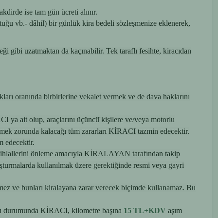
kdirde ise tam gün ücreti alınır.
tuğu vb.- dâhil) bir günlük kira bedeli sözleşmenize eklenerek,
gibi uzatmaktan da kaçınabilir. Tek taraflı fesihte, kiracıdan
akları oranında birbirlerine vekalet vermek ve de dava haklarını
CI ya ait olup, araçlarını üçüncü̈ kişilere ve/veya motorlu
ek zorunda kalacağı tüm zararları KİRACI tazmin edecektir.
m edecektir.
lik ihlallerini önleme amacıyla KİRALAYAN tarafından takip
soruşturmalarda kullanılmak üzere gerektiğinde resmi veya gayri
demez ve bunları kiralayana zarar verecek biçimde kullanamaz. Bu
ılması durumunda KİRACI, kilometre başına
15 TL+KDV
aşım