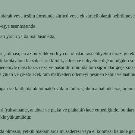
 olarak veya teslim formunda sürücü veya ek sürücü olarak belirtilmeye
/eşya taşınmasında,
icari yolcu ya da mal taşımada,
olması, en az bir yıllık yerli ya da uluslararası ehliyetini ibrazı gerekl
k kiralayanın bu şahısların kimlik, adres ve ehliyetine ilişkin bilgiler
nedeniyle olası kaza, ceza ve hasar durumunda tüm sigortalar geçersiz
ya çıkan ve çıkabilecek tüm maliyetleri ödemeyi peşinen kabul ve taahhü
apalı ve kilitli olarak tutmakla yükümlüdür. Çalınma halinde araç buluna
leri (ruhsatname, anahtar ve plaka ve plakalık) iade etmediğinde, bunları
mekle yükümlüdür.
da olmasın, yetkili makamlarca müsaderesi veya el konması halinde geri a