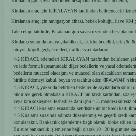
·
Kiralanan gün sayısı üzerinden hesaplanan kiralama bedelini,
·
Kiralanan araç için KİRALAYAN tarafından belirlenecek hizmet 
·
Kiralanan araç için navigasyon cihazı, bebek koltuğu, ilave KM pake
·
Talep ettiği takdirde; Kiralanan gün sayısı üzerinden hesaplana
·
Kiralama sonunda ortaya çıkabilecek, ek kira bedelini, tek yön ücr
otoyol, köprü geçiş ücretleri, trafik ceza tutarlarını,
4-2 KİRACI, ödemeleri KİRALAYAN tarafından belirlenen şekild
ve iade formu kapsamındaki diğer bedellerin ve yasal ödemeleri
bedellerin muaccel olacağını ve muaccel olan alacakların tamamın
birlikte ödemeyi kabul, beyan ve taahhüt eder.
KİRALAYAN' ın kira
4-3 KİRACI, yukarıda belirtilen bedeller ile sayılanlarla sınırl
bildirime gerek olmaksızın KİRACI' nın kredi kartından, sözleşme 
veya kira sözleşmesi feshedilse dahi işbu 4-3. maddesi süresiz ol
4-4 KİRACI kiralama esnasında kendisine ait bir kredi kartı ibra
4-5 Kiralama sırasında adınıza düzenlenmiş ve geçerli kredi kar
konulacaktır. Bankacılık işlemlerine bağlı olarak, bloke edilen
Bu süre bankacılık işlemlerine bağlı olarak 10 - 20 iş gününe