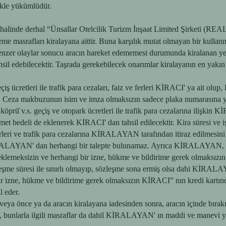
mekle yükümlüdür.
halinde derhal “
Ünsallar Otelcilik Turizm İnşaat Limited Şirketi 
rme masrafları kiralayana aittir. Buna karşılık mutat olmayan bir kulla
enzer olaylar sonucu aracın hareket edememesi durumunda kiralanan yere 
tahsil edebilecektir. Taşrada gerekebilecek onarımlar kiralayanın en yakın
ücretleri ile trafik para cezaları, faiz ve ferleri KİRACI' ya ait olup,
r. Ceza makbuzunun isim ve imza olmaksızın sadece plaka numarasına 
l, köprü̈ v.s. geçiş ve otopark ücretleri ile trafik para cezalarına i
izmet bedeli de eklenerek KİRACI' dan tahsil edilecektir. Kira süresi ve
rleri ve trafik para cezalarına KİRALAYAN tarafından itiraz edilmes
LAYAN' dan herhangi bir talepte bulunamaz. Ayrıca KİRALAYAN, otopar
nu beklemeksizin ve herhangi bir izne, hükme ve bildirime gerek olmaks
şme süresi ile sınırlı olmayıp, sözleşme sona ermiş olsa dahi KİRALAY
ngi bir izne, hükme ve bildirime gerek olmaksızın KİRACI” nın kredi kar
 eder.
e veya önce ya da aracın kiralayana iadesinden sonra, aracın içinde bıra
, bunlarla ilgili masraflar da dahil KİRALAYAN' ın maddi ve manevi 