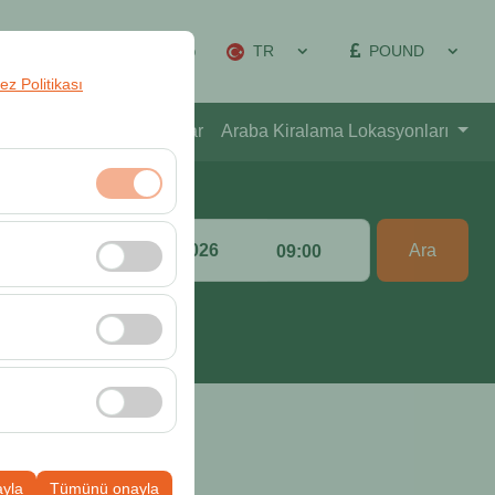
TR
POUND
yon Yönetimi
Giriş Yap
rez Politikası
akkımızda
Kampanyalar
Araba Kiralama Lokasyonları
Bırakış Tarih & Saat
klidir. Devre dışı
Ara
:00
09:00
cı davranışları)
i iyileştirmek için
ampanyalarımızın
k, platformdaki
ayla
Tümünü onayla