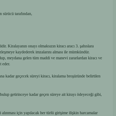
n sürücü tarafından,
idir. Kiralayanın onayı olmaksızın kiracı aracı 3. şahıslara
i sözleşmeye kaydederek imzalarını alması ile mümkündür.
 olup, meydana gelen tüm maddi ve manevi zararlardan kiracı ve
t eder.
na kadar geçecek süreyi kiracı, kiralama broşüründe belirtilen
 bulup getirinceye kadar geçen süreye ait kirayı ödeyeceği gibi,
lınması için yapılacak her türlü girişime ilişkin harcamalar