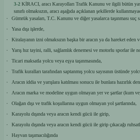
3-2
KİRACI, aracı Karayolları Trafik Kanunu ve ilgili bütün yas
sınırlı olmaksızın, aracı aşağıda açıklanan şekillerde kullanmaya
·
Gümrük yasaları, T.C. Kanunu ve diğer yasalarca taşınması suç say
·
Yasa dışı işlerde,
·
Kiralayanın izni olmaksızın başka bir aracın ya da hareket eden 
·
Yarış hız tayini, ralli, sağlamlık denemesi ve motorlu sporlar ile
·
Ticari maksatla yolcu veya eşya taşınmasında,
·
Trafik kuralları tarafından saptanmış yolcu sayısının üstünde yolc
·
Aracın iddia ve yarışlara katılması sonucu ile bunlara hazırlık dene
·
Aracın marka ve modeline uygun olmayan yer ve şartlar (kum veya
·
Olağan dışı ve trafik koşullarına uygun olmayan yol şartlarında,
·
Karayolu dışında veya aracın kendi gücü ile girip,
·
Karayolu dışında veya aracın kendi gücü ile girip çıkacağı ruhsatl
·
Hayvan taşımacılığında