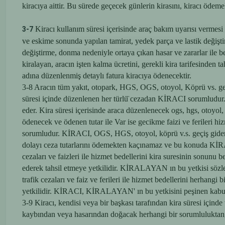
kiracıya aittir. Bu sürede geçecek günlerin kirasını, kiracı öde
Kiracı kullanım süresi içerisinde araç bakım uyarısı vermesi 
3-7
ve eskime sonunda yapılan tamirat, yedek parça ve lastik değişti
değiştirme, donma nedeniyle ortaya çıkan hasar ve zararlar ile b
kiralayan, aracın işten kalma ücretini, gerekli kira tarifesinden 
adına düzenlenmiş detaylı fatura kiracıya ödenecektir.
3-8 Aracın tüm yakıt, otopark, HGS, OGS, otoyol, Köprü vs. geçiş 
süresi içinde düzenlenen her türlü̈ cezadan KİRACI sorumludu
eder. Kira süresi içerisinde araca düzenlenecek ogs, hgs, otoyo
ödenecek ve ödenen tutar ile Var ise gecikme faizi ve ferileri h
sorumludur. KİRACI, OGS, HGS, otoyol, köprü v.s. geçiş gide
dolayı ceza tutarlarını ödemekten kaçınamaz ve bu konuda KİRA
cezaları ve faizleri ile hizmet bedellerini kira suresinin sonu
ederek tahsil etmeye yetkilidir. KİRALAYAN ın bu yetkisi sözle
trafik cezaları ve faiz ve ferileri ile hizmet bedellerini herha
yetkilidir. KİRACI, KİRALAYAN' ın bu yetkisini peşinen kabul
3-9 Kiracı, kendisi veya bir başkası tarafından kira süresi içind
kaybından veya hasarından doğacak herhangi bir sorumluluktan