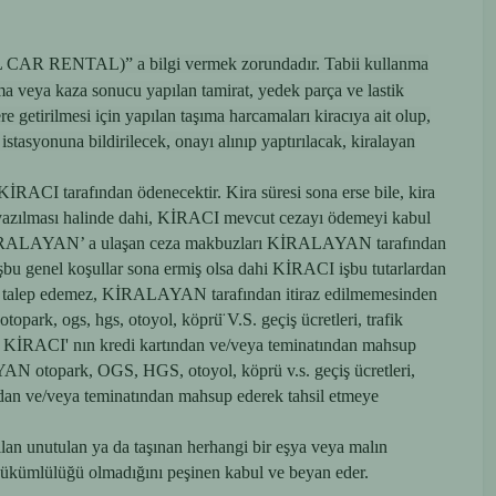
(REAL CAR RENTAL)
” a bilgi vermek zorundadır. Tabii kullanma
nma veya kaza sonucu yapılan tamirat, yedek parça ve lastik
getirilmesi için yapılan taşıma harcamaları kiracıya ait olup,
 istasyonuna bildirilecek, onayı alınıp yaptırılacak, kiralayan
 KİRACI tarafından ödenecektir. Kira süresi sona erse bile, kira
yazılması halinde dahi, KİRACI mevcut cezayı ödemeyi kabul
lişkin KİRALAYAN’ a ulaşan ceza makbuzları KİRALAYAN tarafından
 işbu genel koşullar sona ermiş olsa dahi KİRACI işbu tutarlardan
ini talep edemez, KİRALAYAN tarafından itiraz edilmemesinden
k, ogs, hgs, otoyol, köprü̈ V.S. geçiş ücretleri, trafik
ızın KİRACI' nın kredi kartından ve/veya teminatından mahsup
AN otopark, OGS, HGS, otoyol, köprü v.s. geçiş ücretleri,
tından ve/veya teminatından mahsup ederek tahsil etmeye
kılan unutulan ya da taşınan herhangi bir eşya veya malın
yükümlülüğü olmadığını peşinen kabul ve beyan eder.