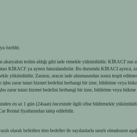
ya özeldir.
karyakıtı teslim aldığı gibi iade etmekle yükümlüdür. KİRACI' nın a
utarı KİRACI' ya aynen faturalandırılır. Bu durumda KİRACI ayrıca, zara
e yükümlüdür. Zararın, aracın iade alınmasından sonra tespit edi
şbu zarar tutarı hizmet bedelini herhangi bir izne, bildirime veya hü
bu zarar tutarı hizmet bedelini herhangi bir izne, bildirime veya hükm
iminden en az 1 gün (24saat) öncesinde ilgili ofise bildirmekle yükümlüdür
r Rental fiyatlarından talep edilebilir.
ılı olarak belirtilen tüm bedeller ile sayılanlarla sınırlı olmaksızın aş