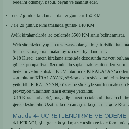
bedelini ödemeyi kabul, beyan ve taahhüt eder.
·
5 ile 7 günlük kiralamalarda her gün için 150 KM
·
7 ile 28 günlük kiralamalarda günlük 140 KM
·
Aylık kiralamalarda ise toplamda 3500 KM sınırı belirlenmiştir.
Web sitemizden yapılan rezervasyonlar şehir içi turistik kiralama
Şehir dışı araç kiralamaları ayrıca özel fiyatlandırılır.
3-18 Kiracı, aracın
kiralama sırasında deposunda mevcut bulunan a
güncel pompa fiyatı üzerinden hesaplanarak tespit edilen zarar t
bedelini ve buna ilişkin KDV tutarını da KİRALAYAN' a ödemekl
sorumludur. KİRALAYAN, sözleşme süresiyle sınırlı olmaksızın i
yetkilidir. KİRALAYAN, sözleşme süresiyle sınırlı olmaksızın iş
provizyon tutarından tahsil etmeye yetkilidir.
3-19 Kiracı kullandığı araçla ilgili uzatma talebini kiralama bit
gerçekleştirebilir. Uzatma bedeli anlaşma koşullarına göre Real Ca
Madde 4- ÜCRETLENDİRME VE ÖDEME
4-1 KİRACI, işbu genel koşullar, araç teslim ve iade formunda yaz