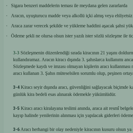
·
Sigara benzeri maddelerin teması ile meydana gelen zararlarda
·
Aracın, uyuşturucu madde veya alkollü içki almış veya ehliyetsiz
·
Araca zarar verecek şekilde ve yükleme haddini aşacak şahsi yük
·
Ödeme şekli ne olursa olsun ister yazılı ister sözlü sözleşme ile t
3-3
Sözleşmenin düzenlendiği sırada kiracının 21 yaşını doldurmuş 
kullandıramaz. Aracın kiracı dışında 3. şahıslarca kullanımı anca
Sözleşmede kaydı ve imzası olmayan kişilerin aracı kullanması 
aracı kullanan 3. Şahıs müteselsilen sorumlu olup, peşinen orta
Kiracı seyir dışında aracı, güvenliğini sağlayacak biçimde k
3-4
günlük kira bedeli esas alınarak ödemekle yükümlüdür.
Kiracı aracı kiralayana teslimi anında, araca ait resmî belge
3-5
kayıp halinde yenilerinin alınması için yapılacak giderleri öde
Aracı herhangi bir olay nedeniyle kiracının kusuru olsun ya 
3-6