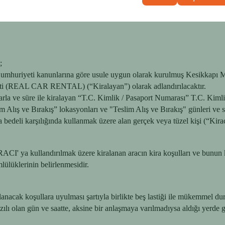
;
 Cumhuriyeti kanunlarına göre usule uygun olarak kurulmuş Kesikkapı 
keti (REAL CAR RENTAL) (“Kiralayan”) olarak adlandırılacaktır.
artlarla ve süre ile kiralayan “T.C. Kimlik / Pasaport Numarası” T.C. K
slim Alış ve Bırakış” lokasyonları ve "Teslim Alış ve Bırakış" günleri 
 bedeli karşılığında kullanmak üzere alan gerçek veya tüzel kişi (“Kiracı
ACI' ya kullandırılmak üzere kiralanan aracın kira koşulları ve bunun k
lülüklerinin belirlenmesidir.
nacak koşullara uyulması şartıyla birlikte beş lastiği ile mükemmel durum
zılı olan gün ve saatte, aksine bir anlaşmaya varılmadıysa aldığı yerde g