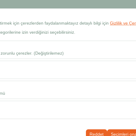
+90 534 768 80 99
Rezervas
eştirmek için çerezlerden faydalanmaktayız detaylı bilgi için
Gizlilik ve Çe
orilerine izin verdiğinizi seçebilirsiniz.
Araçlar
Şubeler
Kiralama Rehberi
SSS
Blog
İletişim
H
 zorunlu çerezler. (Değiştirilemez)
Alış Tarih & Saat
u şekilde çalışması, güvenlik, oturum yönetimi ve temel işlevler için gere
09
sıl kullanıldığını (ziyaretçi sayısı, en çok ziyaret edilen sayfalar, kullanı
Bu veriler, web sitesi performansını ölçmek ve kullanıcı deneyimini sürekl
ümü
alanlarınıza uygun kişiselleştirilmiş reklamlar göstermemize ve reklam k
yısı, tıklama oranı) ölçmemize olanak tanır.
rayüzü ayarlarınızı, dil tercihinizi ve diğer yapılandırmalarınızı koruyara
nı ve sürekliliğini sağlamak amacıyla kullanılır.
Reddet
Seçimleri on