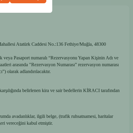
Mahallesi Atatürk Caddesi No.:136 Fethiye/Muğla, 48300
imlik veya Pasaport numaralı “Rezervasyonu Yapan Kişinin Adı ve
ve saatleri arasında "Rezervasyon Numarası” rezervasyon numarası
”) olarak adlandırılacaktır.
arşılığında belirlenen kira ve sair bedellerin KİRACI tarafından
da avadanlıklar, ilgili belge, (trafik ruhsatnamesi, haritalar
eri vereceğini kabul etmiştir.