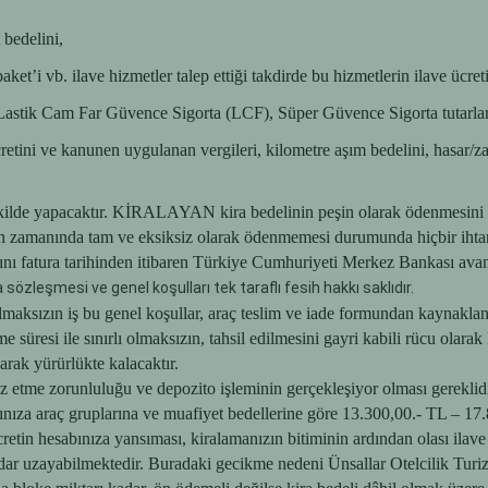
bedelini,
t’i vb. ilave hizmetler talep ettiği takdirde bu hizmetlerin ilave ücreti
n Lastik Cam Far Güvence Sigorta (LCF), Süper Güvence Sigorta tutarlar
etini ve kanunen uygulanan vergileri, kilometre aşım bedelini, hasar/zar
e yapacaktır. KİRALAYAN kira bedelinin peşin olarak ödenmesini talep
n zamanında tam ve eksiksiz olarak ödenmemesi durumunda hiçbir ihtar 
ı fatura tarihinden itibaren Türkiye Cumhuriyeti Merkez Bankası avans f
 sözleşmesi ve genel koşulları tek taraflı fesih hakkı saklıdır.
ı olmaksızın iş bu genel koşullar, araç teslim ve iade formundan kaynakl
süresi ile sınırlı olmaksızın, tahsil edilmesini gayri kabili rücu olarak
arak yürürlükte kalacaktır.
z etme zorunluluğu ve depozito işleminin gerçekleşiyor olması gereklidi
tınıza araç gruplarına ve muafiyet bedellerine göre 13.300,00.- TL – 17
 ücretin hesabınıza yansıması, kiralamanızın bitiminin ardından olası 
 kadar uzayabilmektedir. Buradaki gecikme nedeni Ünsallar Otelcilik 