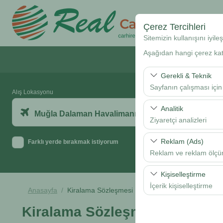
Çerez Tercihleri
Sitemizin kullanışını iyil
Aşağıdan hangi çerez kateg
Anasayfa
Gerekli & Teknik
Sayfanın çalışması için
Alış Lokasyonu
Bu çerezler sitenin doğr
Analitik
Muğla Dalaman Havalimanı
bırakılamaz.
Ziyaretçi analizleri
Bu çerezler, sitemizin na
Reklam (Ads)
Farklı yerde bırakmak istiyorum
analiz etmemizi sağlar. 
Reklam ve reklam ölç
kullanılır.
Bu çerezler, size ilgi 
Kişiselleştirme
etkinliğini (gösterim sa
İçerik kişiselleştirme
Anasayfa
Kiralama Sözleşmesi
Bu çerezler, kullanıcı a
Kiralama Sözleşmesi
deneyiminizin tutarlılığı