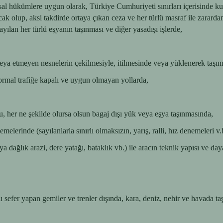
al hükümlere uygun olarak, Türkiye Cumhuriyeti sınırları içerisinde ku
cak olup, aksi takdirde ortaya çıkan ceza ve her türlü masraf ile zararda
ılan her türlü eşyanın taşınması ve diğer yasadışı işlerde,
veya etmeyen nesnelerin çekilmesiyle, itilmesinde veya yüklenerek taşı
 normal trafiğe kapalı ve uygun olmayan yollarda,
u, her ne şekilde olursa olsun bagaj dışı yük veya eşya taşınmasında,
melerinde (sayılanlarla sınırlı olmaksızın, yarış, ralli, hız denemeleri v.
 dağlık arazi, dere yatağı, bataklık vb.) ile aracın teknik yapısı ve 
ı sefer yapan gemiler ve trenler dışında, kara, deniz, nehir ve havada ta