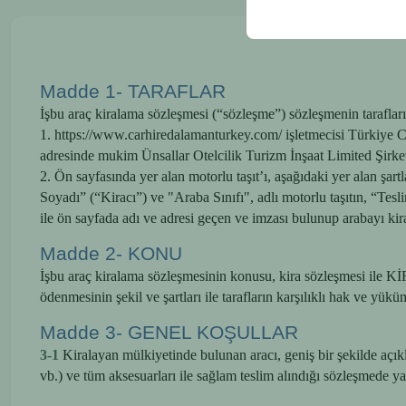
Madde 1- TARAFLAR
İşbu araç kiralama sözleşmesi (“sözleşme”) sözleşmenin tarafları
1. https://www.carhiredalamanturkey.com/ işletmecisi Türkiye
adresinde mukim Ünsallar Otelcilik Turizm İnşaat Limited Şir
2. Ön sayfasında yer alan motorlu taşıt’ı, aşağıdaki yer alan ş
Soyadı” (“Kiracı”) ve "Araba Sınıfı", adlı motorlu taşıtın, “Te
ile ön sayfada adı ve adresi geçen ve imzası bulunup arabayı kira
Madde 2- KONU
İşbu araç kiralama sözleşmesinin konusu, kira sözleşmesi ile KİR
ödenmesinin şekil ve şartları ile tarafların karşılıklı hak ve yüküm
Madde 3- GENEL KOŞULLAR
3-1
Kiralayan mülkiyetinde bulunan aracı, geniş bir şekilde açıkla
vb.) ve tüm aksesuarları ile sağlam teslim alındığı sözleşmede ya