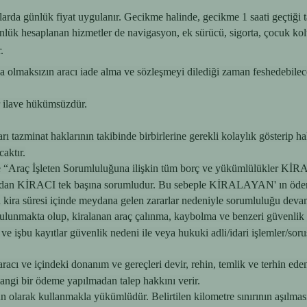
arda günlük fiyat uygulanır. Gecikme halinde, gecikme 1 saati geçtiği ta
ünlük hesaplanan hizmetler de navigasyon, ek sürücü, sigorta, çocuk kol
.
lmaksızın aracı iade alma ve sözleşmeyi dilediği zaman feshedebileceği 
ir ilave hükümsüzdür.
rı tazminat haklarının takibinde birbirlerine gerekli kolaylık gösterip h
aktır.
ile “Araç İşleten Sorumluluğuna ilişkin tüm borç ve yükümlülükler KİRA
rlardan KİRACI tek başına sorumludur. Bu sebeple KİRALAYAN' ın ödem
 kira süresi içinde meydana gelen zararlar nedeniyle sorumluluğu deva
mi bulunmakta olup, kiralanan araç çalınma, kaybolma ve benzeri güven
ilir ve işbu kayıtlar güvenlik nedeni ile veya hukuki adli/idari işlemler/
aracı ve içindeki donanım ve gereçleri devir, rehin, temlik ve terhin e
rhangi bir ödeme yapılmadan talep hakkını verir.
gun olarak kullanmakla yükümlüdür. Belirtilen kilometre sınırının aş