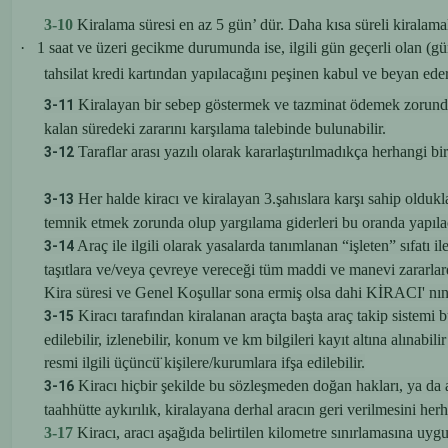
3-10
Kiralama süresi en az 5 gün’ dür. Daha kısa süreli kiralamal
·
1 saat ve üzeri gecikme durumunda ise, ilgili gün geçerli olan (g
tahsilat kredi kartından yapılacağını peşinen kabul ve beyan eder
Kiralayan bir sebep göstermek ve tazminat ödemek zorunda o
3-11
kalan süredeki zararını karşılama talebinde bulunabilir.
Taraflar arası yazılı olarak kararlaştırılmadıkça herhangi b
3-12
Her halde kiracı ve kiralayan 3.şahıslara karşı sahip oldukla
3-13
temnik etmek zorunda olup yargılama giderleri bu oranda yapılac
Araç ile ilgili olarak yasalarda tanımlanan “işleten” sıfatı 
3-14
taşıtlara ve/veya çevreye vereceği tüm maddi ve manevi zara
Kira süresi ve Genel Koşullar sona ermiş olsa dahi KİRACI' nın
Kiracı tarafından kiralanan araçta başta araç takip siste
3-15
edilebilir, izlenebilir, konum ve km bilgileri kayıt altına alınab
resmi ilgili üçüncü̈ kişilere/kurumlara ifşa edilebilir.
Kiracı hiçbir şekilde bu sözleşmeden doğan hakları, ya da 
3-16
taahhütte aykırılık, kiralayana derhal aracın geri verilmesini he
3-17
Kiracı, aracı aşağıda belirtilen kilometre sınırlamasına uy