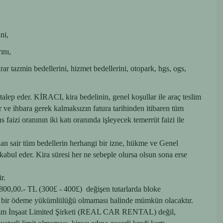
ni,
ını,
ar tazmin bedellerini, hizmet bedellerini, otopark, hgs, ogs,
 eder. KİRACI, kira bedelinin, genel koşullar ile araç teslim
ve ihbara gerek kalmaksızın fatura tarihinden itibaren tüm
aizi oranının iki katı oranında işleyecek temerrüt faizi ile
anan sair tüm bedellerin herhangi bir izne, hükme ve Genel
 kabul eder. Kira süresi her ne sebeple olursa olsun sona erse
r.
.800,00.- TL (300£ - 400£) değişen tutarlarda bloke
ilave bir ödeme yükümlülüğü olmaması halinde mümkün olacaktır.
Turizm İnşaat Limited Şirketi (REAL CAR RENTAL) değil,