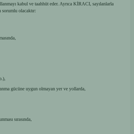
llanmayı kabul ve taahhüt eder. Ayrıca KİRACI, sayılanlarla
n sorumlu olacaktır:
nmasında,
b.),
dayanma gücüne uygun olmayan yer ve yollarda,
şınması sırasında,