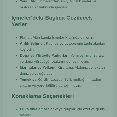
Yerel Bilgi
: İçmeler'deki en iyi turistik yerler ve
restoranlar hakkında ipuçları.
İçmeler'deki Başlıca Gezilecek
Yerler
Plajlar
: Altın kumlu İçmeler Plajı'nda dinlenin.
Antik Şehirler
: Kaunos ve Letoon gibi tarihi alanları
keşfedin.
Doğa ve Yürüyüş Parkurları
: Yemyeşil manzaralar
ve doğa yürüyüşü rotalarını deneyimleyin.
Marinalar ve Yelkenli Kiralama
: Akdeniz'de lüks bir
deniz yolculuğu yapın.
Yemek ve Kültür
: Lezzetli Türk mutfağının tadını
çıkarın ve yerel kültürü deneyimleyin.
Konaklama Seçenekleri
Lüks Villalar
: Aileler veya gruplar için özel ve geniş
alanlar.