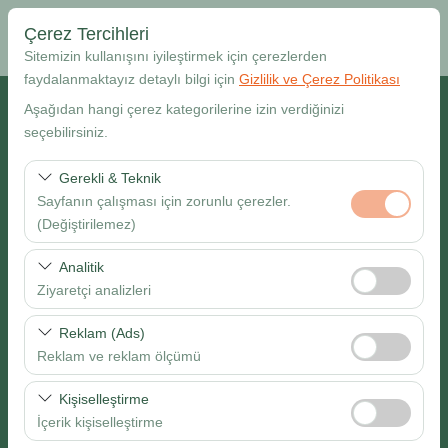
Çerez Tercihleri
Sitemizin kullanışını iyileştirmek için çerezlerden
faydalanmaktayız detaylı bilgi için
Gizlilik ve Çerez Politikası
Alış Lokasyonu
Aşağıdan hangi çerez kategorilerine izin verdiğinizi
seçebilirsiniz.
Muğla Dalaman Havalimanı
Gerekli & Teknik
Sayfanın çalışması için zorunlu çerezler.
Farklı yerde bırakmak istiyorum
(Değiştirilemez)
Alış Tarih & Saat
Bu çerezler sitenin doğru şekilde çalışması, güvenlik,
Analitik
oturum yönetimi ve temel işlevler için gereklidir. Devre
Ziyaretçi analizleri
09:00
dışı bırakılamaz.
Bu çerezler, sitemizin nasıl kullanıldığını (ziyaretçi sayısı,
Reklam (Ads)
Bırakış Tarih & Saat
en çok ziyaret edilen sayfalar, kullanıcı davranışları)
Reklam ve reklam ölçümü
analiz etmemizi sağlar. Bu veriler, web sitesi
09:00
Bu çerezler, size ilgi alanlarınıza uygun kişiselleştirilmiş
performansını ölçmek ve kullanıcı deneyimini sürekli
Kişiselleştirme
reklamlar göstermemize ve reklam kampanyalarımızın
iyileştirmek için kullanılır.
İçerik kişiselleştirme
etkinliğini (gösterim sayısı, tıklama oranı) ölçmemize
Ara