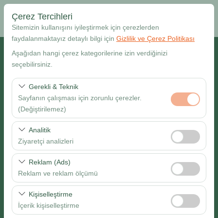
Çerez Tercihleri
Sitemizin kullanışını iyileştirmek için çerezlerden
faydalanmaktayız detaylı bilgi için
Gizlilik ve Çerez Politikası
Alış Lokasyonu
Aşağıdan hangi çerez kategorilerine izin verdiğinizi
seçebilirsiniz.
Muğla Dalaman Havalimanı
Gerekli & Teknik
Sayfanın çalışması için zorunlu çerezler.
Farklı yerde bırakmak istiyorum
(Değiştirilemez)
Alış Tarih & Saat
Bu çerezler sitenin doğru şekilde çalışması, güvenlik,
Analitik
oturum yönetimi ve temel işlevler için gereklidir. Devre
Ziyaretçi analizleri
09:00
dışı bırakılamaz.
Bu çerezler, sitemizin nasıl kullanıldığını (ziyaretçi sayısı,
Reklam (Ads)
Bırakış Tarih & Saat
en çok ziyaret edilen sayfalar, kullanıcı davranışları)
Reklam ve reklam ölçümü
analiz etmemizi sağlar. Bu veriler, web sitesi
09:00
Bu çerezler, size ilgi alanlarınıza uygun kişiselleştirilmiş
performansını ölçmek ve kullanıcı deneyimini sürekli
Kişiselleştirme
reklamlar göstermemize ve reklam kampanyalarımızın
iyileştirmek için kullanılır.
İçerik kişiselleştirme
etkinliğini (gösterim sayısı, tıklama oranı) ölçmemize
Ara